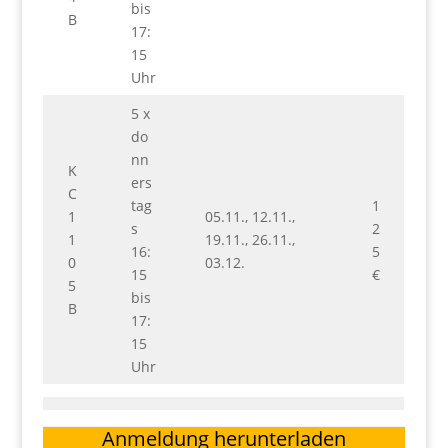
bis
B
17:
15
Uhr
5 x
do
nn
K
ers
C
tag
1
1
05.11., 12.11.,
s
2
1
19.11., 26.11.,
16:
5
0
03.12.
15
€
5
bis
B
17:
15
Uhr
Anmeldung herunterladen