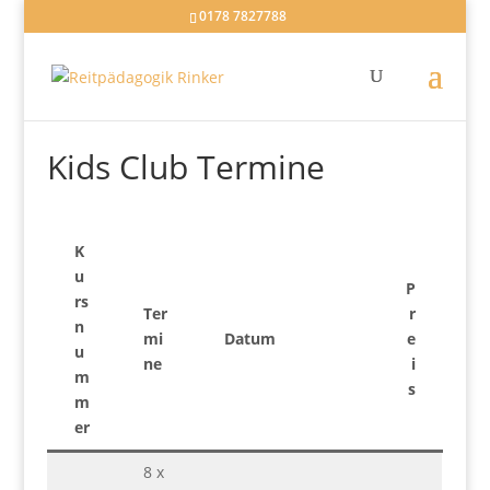
0178 7827788
Kids Club Termine
K
u
P
rs
Ter
r
n
mi
Datum
e
u
ne
i
m
s
m
er
8 x