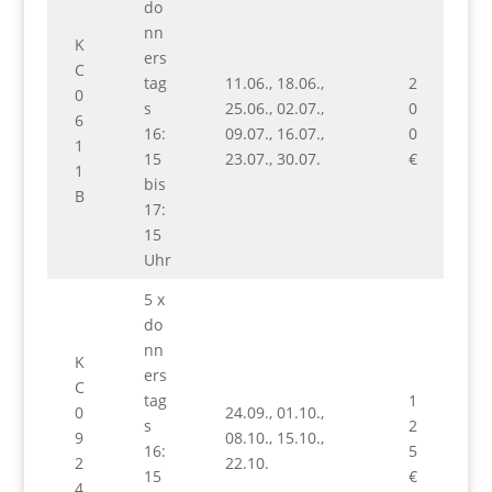
do
nn
K
ers
C
tag
11.06., 18.06.,
2
0
s
25.06., 02.07.,
0
6
16:
09.07., 16.07.,
0
1
15
23.07., 30.07.
€
1
bis
B
17:
15
Uhr
5 x
do
nn
K
ers
C
tag
1
0
24.09., 01.10.,
s
2
9
08.10., 15.10.,
16:
5
2
22.10.
15
€
4